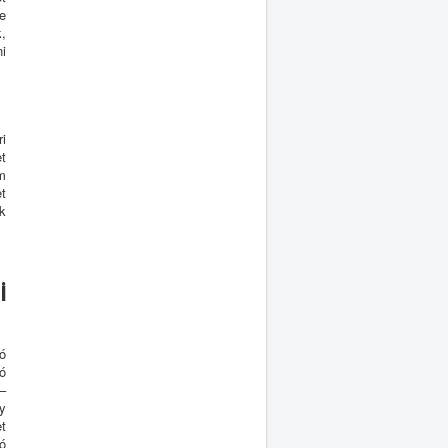
e
,
ni
i
t
m
et
k
i
ó
dó
–
y
et
ó