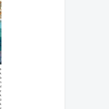
s
k
bb
n
l
az
k
dó
k
t