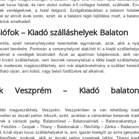
nak luxus házak, és nem utolsó sorban 4-5 csillagos hotelek, szállodák. Em
nak vendégeiknek, a hotel dolgozói. Szolgáltatásokban a balatoni hotelek
l az elmúlt évek során, ezért, és a balatoni régió fejlődése miatt, a balato
rántuk emelkedett.
Siófok – Kiadó szálláshelyek Balaton
entős, ezért versenyhelyzetet teremtettek egymásnak, azok, akik a nyár
zert bevételre. Pontosan a versenyhelyzet alakított ki a kiadó szálláshelye
delmet a vendégek bizalmáért. Azok az apartman tulajdonosok, akik ne
ni kívánt szálláshelyet, nem lesznek versenytársai a többi kiadó szálláshely
os medencés magánszálláshely, ami már alapkövetelmény a szállást kereső
ható olyan, ami külső, vagy belső fürdőzésre ad alkalmat.
lyek Veszprém – Kiadó balaton
lebbi megyeszékhely, Veszprém. Veszprémben is van lehetőség kiad
zvetlen az északi parton fekszik, ezért, azokban a városokban keresnek kia
Ezek a városok pedig, Balatonfüred – Balatonalmádi – Balatonakarattya 
– Felsőörs – Csopak – Tihany – Balatonakali – Révfülöp – Zánka – Badacson
, kínál olyan luxus szálláshelyeket is, ami, igazán kielégíti az extra igények
pihenőhely, azoknak, akik az északi parton szeretnek üdülni. Tihanyi kiad