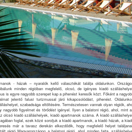
tmanok - házak – nyaralók kellő választékát találja oldalunkon. Országo
bálunk minden régióban megfelelő, olcsó, de igényes kiadó szálláshelye
zmus is egyre nagyobb szerepet kap a pihenést keresők közt. Főként a nagyo
lmat jelentő falusi turizmussal járó kikapcsolódást, pihenést. Oldalunko
álláshelyet, szabadsága eltöltésére. Természetesen vannak olyan régiók, aho
y nagyobb figyelmet és törődést igényel. Ilyen a balatoni régió, ahol, mint 
 az olcsó kiadó szálláshelyek, kiadó apartmanok száma. A kiadó szálláshelye
agában foglal, ezek közé soroljuk a kiadó apartmanok, a kiadó házak, a kia
eresés már a tavasz derekán elkezdődik, hogy megfelelő helyet találjana
ált régió Magyarországon a balatoni régió, ahol minden fajta, szálláshelye