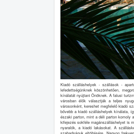
Kiadó szálláshelyek - szállások - apar
lefedettségünknek köszönhetően, megpró
kínálatát nyújtani Önöknek. A falusi turi
városban élők választják a teljes nyuga
városonként, kereshet megfelelő kiadó sz
bővebb a kiadó szálláshelyek kínálata, íg
északi parton, mint a déli parton komoly
kifejezés sokféle magánszálláshelyet is m
nyaralók, a kiadó lakásokat. A szállásk
szabadságuk eltöltésére. Nagyon frekvent