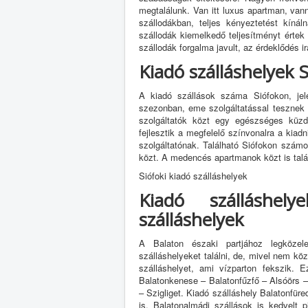
megtalálunk. Van itt luxus apartman, van
szállodákban, teljes kényeztetést kínál
szállodák kiemelkedő teljesítményt értek e
szállodák forgalma javult, az érdeklődés i
Kiadó szálláshelyek 
A kiadó szállások száma Siófokon, jel
szezonban, eme szolgáltatással tesznek s
szolgáltatók közt egy egészséges küz
fejlesztik a megfelelő színvonalra a kiad
szolgáltatónak. Található Siófokon szám
közt. A medencés apartmanok közt is talál
Siófoki kiadó szálláshelyek
Kiadó szálláshe
szálláshelyek
A Balaton északi partjához legköze
szálláshelyeket találni, de, mivel nem kö
szálláshelyet, ami vízparton fekszik. 
Balatonkenese – Balatonfűzfő – Alsóörs 
– Szigliget. Kiadó szálláshely Balatonfüred
is. Balatonalmádi szállások is kedvelt 